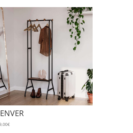
ENVER
9,00
€