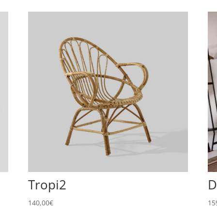
Tropi2
D
140,00
€
15