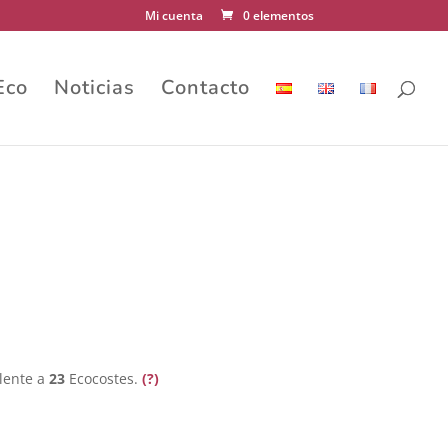
Mi cuenta
0 elementos
Eco
Noticias
Contacto
lente a
23
Ecocostes.
(?)