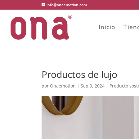
1 2 3 4
info@onaemotion.com
Inicio
Tien
Productos de lujo
por
Onaemotion
|
Sep 9, 2024
|
Producto sost