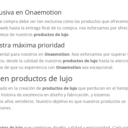
lusiva en Onaemotion
de compra debe ser tan exclusiva como los productos que ofrecemo
 web hasta la entrega final de tu compra, nos esforzamos por ofrec
raleza de nuestros
productos de lujo
.
uestra máxima prioridad
mental para nosotros en
Onaemotion
. Nos esforzamos por superar 
cio, desde la calidad de nuestros
productos de lujo
hasta la atenci
mos de que su experiencia con
Onaemotion
sea excepcional.
en productos de lujo
ado en la creación de
productos de lujo
que perduran en el tiemp
historia de excelencia en diseño y fabricación, y estamos
os años venideros. Nuestro objetivo es que nuestros productos se
ciones.
ctos de lujo
que combinan diseño, calidad y exclusividad. Cada pi