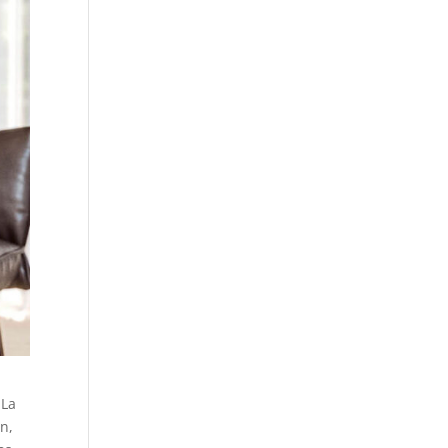
 La
n,