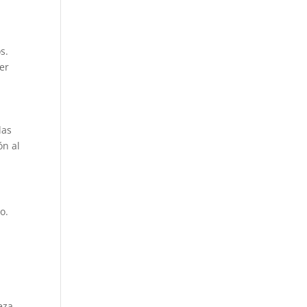
s.
er
las
ón al
o.
eza