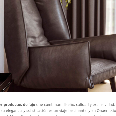
cer
productos de lujo
que combinan diseño, calidad y exclusividad.
 elegancia y sofisticación es un viaje fascinante, y en Onaemotio