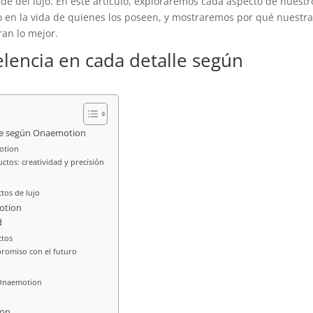
e del lujo. En este artículo, exploraremos cada aspecto de nuestr
o en la vida de quienes los poseen, y mostraremos por qué nuestr
ran lo mejor.
elencia en cada detalle según
alle según Onaemotion
otion
ctos: creatividad y precisión
tos de lujo
motion
d
ctos
promiso con el futuro
 Onaemotion
ion