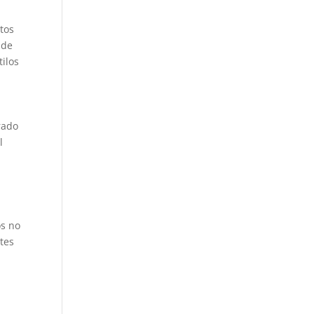
tos
 de
ilos
rado
l
os no
ntes